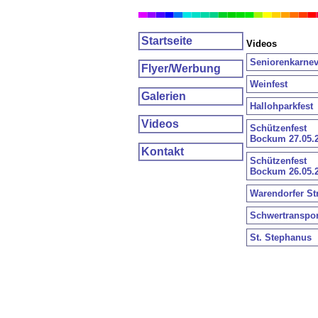
Startseite
Videos
Seniorenkarnev
Flyer/Werbung
Weinfest
Galerien
Hallohparkfest
Videos
Schützenfest
Bockum 27.05.
Kontakt
Schützenfest
Bockum 26.05.
Warendorfer St
Schwertranspor
St. Stephanus