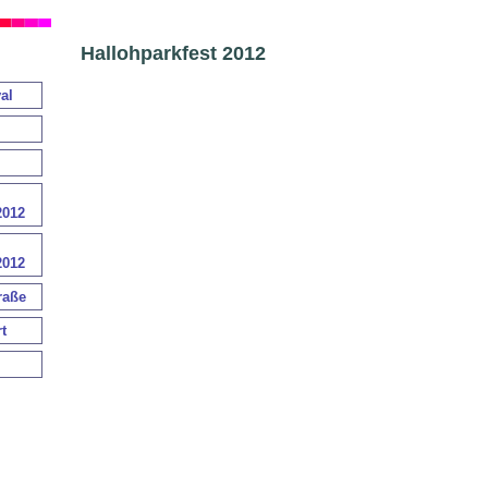
Hallohparkfest 2012
al
2012
2012
raße
t